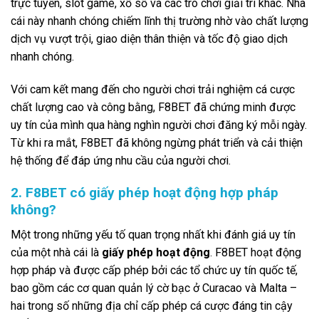
trực tuyến, slot game, xổ số và các trò chơi giải trí khác. Nhà
cái này nhanh chóng chiếm lĩnh thị trường nhờ vào chất lượng
dịch vụ vượt trội, giao diện thân thiện và tốc độ giao dịch
nhanh chóng.
Với cam kết mang đến cho người chơi trải nghiệm cá cược
chất lượng cao và công bằng, F8BET đã chứng minh được
uy tín của mình qua hàng nghìn người chơi đăng ký mỗi ngày.
Từ khi ra mắt, F8BET đã không ngừng phát triển và cải thiện
hệ thống để đáp ứng nhu cầu của người chơi.
2. F8BET có giấy phép hoạt động hợp pháp
không?
Một trong những yếu tố quan trọng nhất khi đánh giá uy tín
của một nhà cái là
giấy phép hoạt động
. F8BET hoạt động
hợp pháp và được cấp phép bởi các tổ chức uy tín quốc tế,
bao gồm các cơ quan quản lý cờ bạc ở Curacao và Malta –
hai trong số những địa chỉ cấp phép cá cược đáng tin cậy