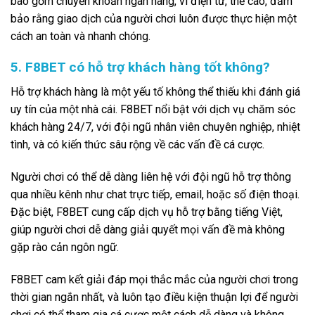
bao gồm chuyển khoản ngân hàng, ví điện tử, thẻ cào, đảm
bảo rằng giao dịch của người chơi luôn được thực hiện một
cách an toàn và nhanh chóng.
5. F8BET có hỗ trợ khách hàng tốt không?
Hỗ trợ khách hàng là một yếu tố không thể thiếu khi đánh giá
uy tín của một nhà cái. F8BET nổi bật với dịch vụ chăm sóc
khách hàng 24/7, với đội ngũ nhân viên chuyên nghiệp, nhiệt
tình, và có kiến thức sâu rộng về các vấn đề cá cược.
Người chơi có thể dễ dàng liên hệ với đội ngũ hỗ trợ thông
qua nhiều kênh như chat trực tiếp, email, hoặc số điện thoại.
Đặc biệt, F8BET cung cấp dịch vụ hỗ trợ bằng tiếng Việt,
giúp người chơi dễ dàng giải quyết mọi vấn đề mà không
gặp rào cản ngôn ngữ.
F8BET cam kết giải đáp mọi thắc mắc của người chơi trong
thời gian ngắn nhất, và luôn tạo điều kiện thuận lợi để người
chơi có thể tham gia cá cược một cách dễ dàng và không