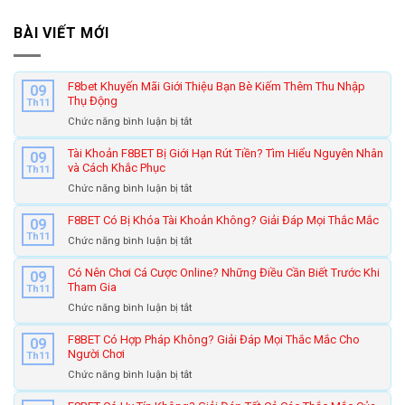
BÀI VIẾT MỚI
F8bet Khuyến Mãi Giới Thiệu Bạn Bè Kiếm Thêm Thu Nhập
09
Thụ Động
Th11
ở
Chức năng bình luận bị tắt
F8bet
Khuyến
Tài Khoản F8BET Bị Giới Hạn Rút Tiền? Tìm Hiểu Nguyên Nhân
09
và Cách Khắc Phục
Mãi
Th11
Giới
ở
Chức năng bình luận bị tắt
Thiệu
Tài
Bạn
Khoản
F8BET Có Bị Khóa Tài Khoản Không? Giải Đáp Mọi Thắc Mắc
09
Bè
F8BET
Th11
ở
Chức năng bình luận bị tắt
Kiếm
Bị
F8BET
Thêm
Giới
Có
Có Nên Chơi Cá Cược Online? Những Điều Cần Biết Trước Khi
09
Thu
Hạn
Tham Gia
Bị
Th11
Nhập
Rút
Khóa
Thụ
ở
Chức năng bình luận bị tắt
Tiền?
Tài
Động
Có
Tìm
Khoản
Nên
F8BET Có Hợp Pháp Không? Giải Đáp Mọi Thắc Mắc Cho
09
Hiểu
Không?
Người Chơi
Chơi
Th11
Nguyên
Giải
Cá
Nhân
ở
Chức năng bình luận bị tắt
Đáp
Cược
và
F8BET
Mọi
Online?
Cách
Có