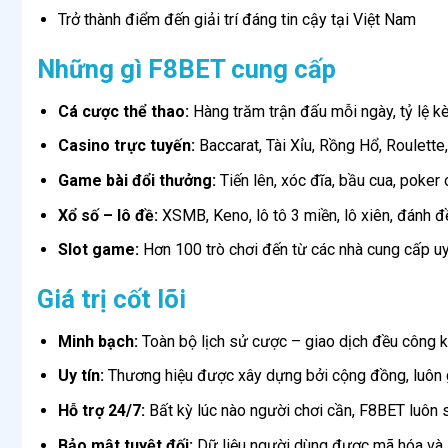
Trở thành điểm đến giải trí đáng tin cậy tại Việt Nam
Những gì F8BET cung cấp
Cá cược thể thao:
Hàng trăm trận đấu mỗi ngày, tỷ lệ kèo
Casino trực tuyến:
Baccarat, Tài Xỉu, Rồng Hổ, Roulette,
Game bài đổi thưởng:
Tiến lên, xóc đĩa, bầu cua, poker 
Xổ số – lô đề:
XSMB, Keno, lô tô 3 miền, lô xiên, đánh đ
Slot game:
Hơn 100 trò chơi đến từ các nhà cung cấp u
Giá trị cốt lõi
Minh bạch:
Toàn bộ lịch sử cược – giao dịch đều công kh
Uy tín:
Thương hiệu được xây dựng bởi cộng đồng, luôn g
Hỗ trợ 24/7:
Bất kỳ lúc nào người chơi cần, F8BET luôn
Bảo mật tuyệt đối:
Dữ liệu người dùng được mã hóa và l