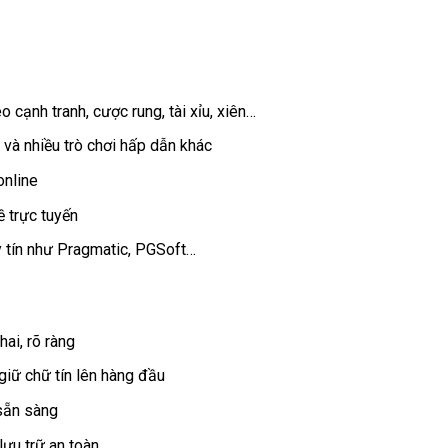
 cạnh tranh, cược rung, tài xỉu, xiên…
 và nhiều trò chơi hấp dẫn khác
online
ề trực tuyến
y tín như Pragmatic, PGSoft…
ai, rõ ràng
iữ chữ tín lên hàng đầu
 sẵn sàng
ưu trữ an toàn