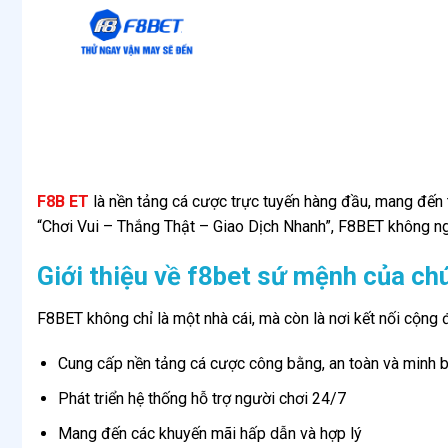
Skip
to
content
F8B ET
là nền tảng cá cược trực tuyến hàng đầu, mang đến 
“Chơi Vui – Thắng Thật – Giao Dịch Nhanh”, F8BET không ngừ
Giới thiệu về f8bet sứ mệnh của ch
F8BET không chỉ là một nhà cái, mà còn là nơi kết nối cộng đ
Cung cấp nền tảng cá cược công bằng, an toàn và minh 
Phát triển hệ thống hỗ trợ người chơi 24/7
Mang đến các khuyến mãi hấp dẫn và hợp lý