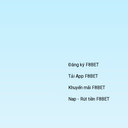
Đăng ký F8BET
Tải App F8BET
Khuyến mãi F8BET
Nap - Rút tiền F8BET