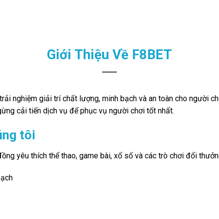
Giới Thiệu Về F8BET
trải nghiệm giải trí chất lượng, minh bạch và an toàn cho người 
ng cải tiến dịch vụ để phục vụ người chơi tốt nhất.
úng tôi
ồng yêu thích thể thao, game bài, xổ số và các trò chơi đổi thưởn
bạch