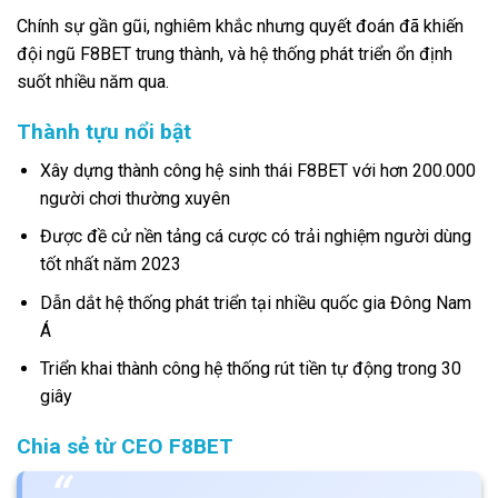
Chính sự gần gũi, nghiêm khắc nhưng quyết đoán đã khiến
đội ngũ F8BET trung thành, và hệ thống phát triển ổn định
suốt nhiều năm qua.
Thành tựu nổi bật
Xây dựng thành công hệ sinh thái F8BET với hơn 200.000
người chơi thường xuyên
Được đề cử nền tảng cá cược có trải nghiệm người dùng
tốt nhất năm 2023
Dẫn dắt hệ thống phát triển tại nhiều quốc gia Đông Nam
Á
Triển khai thành công hệ thống rút tiền tự động trong 30
giây
Chia sẻ từ CEO F8BET