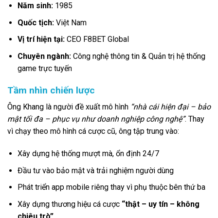
Năm sinh:
1985
Quốc tịch:
Việt Nam
Vị trí hiện tại:
CEO F8BET Global
Chuyên ngành:
Công nghệ thông tin & Quản trị hệ thống
game trực tuyến
Tầm nhìn chiến lược
Ông Khang là người đề xuất mô hình
“nhà cái hiện đại – bảo
mật tối đa – phục vụ như doanh nghiệp công nghệ”
. Thay
vì chạy theo mô hình cá cược cũ, ông tập trung vào:
Xây dựng hệ thống mượt mà, ổn định 24/7
Đầu tư vào bảo mật và trải nghiệm người dùng
Phát triển app mobile riêng thay vì phụ thuộc bên thứ ba
Xây dựng thương hiệu cá cược
“thật – uy tín – không
chiêu trò”