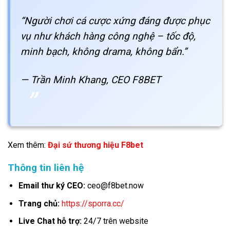
“Người chơi cá cược xứng đáng được phục
vụ như khách hàng công nghệ – tốc độ,
minh bạch, không drama, không bẩn.”
— Trần Minh Khang, CEO F8BET
Xem thêm:
Đại sứ thương hiệu F8bet
Thông tin liên hệ
Email thư ký CEO:
ceo@f8bet.now
Trang chủ:
https://sporra.cc/
Live Chat hỗ trợ:
24/7 trên website