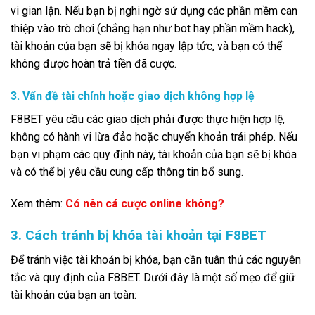
vi gian lận. Nếu bạn bị nghi ngờ sử dụng các phần mềm can
thiệp vào trò chơi (chẳng hạn như bot hay phần mềm hack),
tài khoản của bạn sẽ bị khóa ngay lập tức, và bạn có thể
không được hoàn trả tiền đã cược.
3. Vấn đề tài chính hoặc giao dịch không hợp lệ
F8BET yêu cầu các giao dịch phải được thực hiện hợp lệ,
không có hành vi lừa đảo hoặc chuyển khoản trái phép. Nếu
bạn vi phạm các quy định này, tài khoản của bạn sẽ bị khóa
và có thể bị yêu cầu cung cấp thông tin bổ sung.
Xem thêm:
Có nên cá cược online không?
3. Cách tránh bị khóa tài khoản tại F8BET
Để tránh việc tài khoản bị khóa, bạn cần tuân thủ các nguyên
tắc và quy định của F8BET. Dưới đây là một số mẹo để giữ
tài khoản của bạn an toàn: