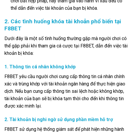
chơi bất hợp pháp, hay tham gia vào hành vi xấu đều có
thể dẫn đến việc tài khoản của bạn bị khóa.
2. Các tình huống khóa tài khoản phổ biến tại
F8BET
Dưới đây là một số tình huống thường gặp mà người chơi có
thể gặp phải khi tham gia cá cược tại F8BET, dẫn đến việc tài
khoản bị khóa:
1. Thông tin cá nhân không khớp
F8BET yêu cầu người chơi cung cấp thông tin cá nhân chính
xác và trùng khớp với tài khoản ngân hàng để thực hiện giao
dịch. Nếu bạn cung cấp thông tin sai lệch hoặc không khớp,
tài khoản của bạn sẽ bị khóa tạm thời cho đến khi thông tin
được xác minh lại.
2. Tài khoản bị nghi ngờ sử dụng phần mềm hỗ trợ
F8BET sử dụng hệ thống giám sát để phát hiện những hành