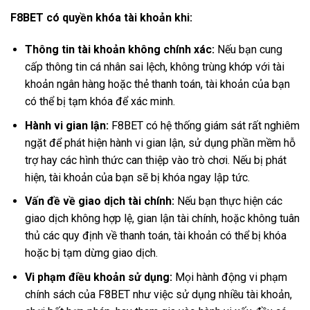
F8BET có quyền khóa tài khoản khi:
Thông tin tài khoản không chính xác:
Nếu bạn cung
cấp thông tin cá nhân sai lệch, không trùng khớp với tài
khoản ngân hàng hoặc thẻ thanh toán, tài khoản của bạn
có thể bị tạm khóa để xác minh.
Hành vi gian lận:
F8BET có hệ thống giám sát rất nghiêm
ngặt để phát hiện hành vi gian lận, sử dụng phần mềm hỗ
trợ hay các hình thức can thiệp vào trò chơi. Nếu bị phát
hiện, tài khoản của bạn sẽ bị khóa ngay lập tức.
Vấn đề về giao dịch tài chính:
Nếu bạn thực hiện các
giao dịch không hợp lệ, gian lận tài chính, hoặc không tuân
thủ các quy định về thanh toán, tài khoản có thể bị khóa
hoặc bị tạm dừng giao dịch.
Vi phạm điều khoản sử dụng:
Mọi hành động vi phạm
chính sách của F8BET như việc sử dụng nhiều tài khoản,